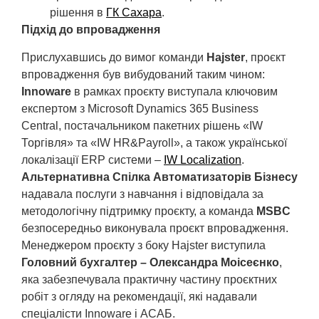
рішення в
ГК Сахара
.
Підхід до впровадження
Прислухавшись до вимог команди
Hajster
, проєкт
впровадження був вибудований таким чином:
Innoware
в рамках проєкту виступала ключовим
експертом з Microsoft Dynamics 365 Business
Central, постачальником пакетних рішень «IW
Торгівля» та «IW HR&Payroll», а також української
локалізації ERP системи –
IW Localization
.
Альтернативна Спілка Автоматизаторів Бізнесу
надавала послуги з навчання і відповідала за
методологічну підтримку проєкту, а команда
MSBC
безпосередньо виконувала проєкт впровадження.
Менеджером проєкту з боку Hajster виступила
Головний бухгалтер – Олександра Moiceєнко
,
яка забезпечувала практичну частину проєктних
робіт з огляду на рекомендації, які надавали
спеціалісти Innoware і АСАБ.