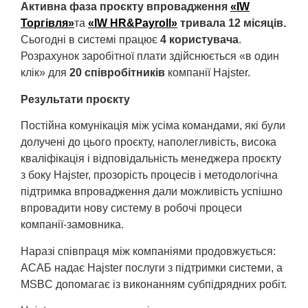
Активна фаза проєкту впровадження
«IW
Торгівля»
та
«IW HR&Payroll»
тривала 12 місяців.
Сьогодні в системі працює
4 користувача
.
Розрахунок заробітної плати здійснюється «в один
клік» для
20 співробітників
компанії Hajster.
Результати проєкту
Постійна комунікація між усіма командами, які були
долучені до цього проєкту, наполегливість, висока
кваліфікація і відповідальність менеджера проєкту
з боку Hajster, прозорість процесів і методологічна
підтримка впровадження дали можливість успішно
впровадити нову систему в робочі процеси
компанії-замовника.
Наразі співпраця між компаніями продовжується:
АСАБ надає Hajster послуги з підтримки системи, а
MSBC допомагає із виконанням субпідрядних робіт.