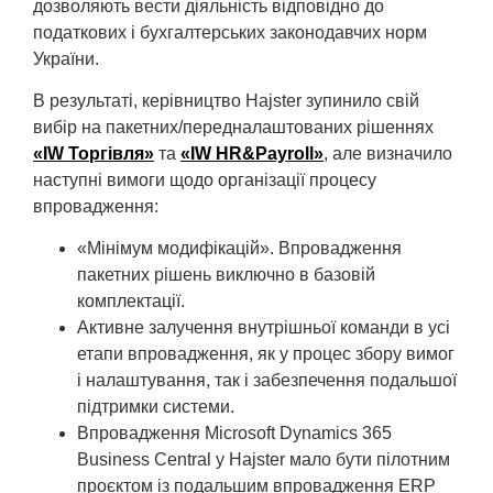
дозволяють вести діяльність відповідно до
податкових і бухгалтерських законодавчих норм
України.
В результаті, керівництво Hajster зупинило свій
вибір на пакетних/передналаштованих рішеннях
«IW Торгівля»
та
«IW HR&Payroll»
, але визначило
наступні вимоги щодо організації процесу
впровадження:
«Мінімум модифікацій». Впровадження
пакетних рішень виключно в базовій
комплектації.
Активне залучення внутрішньої команди в усі
етапи впровадження, як у процес збору вимог
і налаштування, так і забезпечення подальшої
підтримки системи.
Впровадження Microsoft Dynamics 365
Business Central у Hajster мало бути пілотним
проєктом із подальшим впровадження ERP