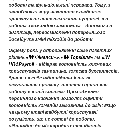
роботи та функціональні переваги. Тому, з
нашої точки зору важливою складовою
проєкту є не лише технічний супровід, а й
робота з командою замовника – допомога в
адаптації, переосмисленні попереднього
досвіду та зміні підходів до роботи.
Окрему роль у впровадженні саме пакетних
рішень
«IW Фінанси+»
,
«IW Торгівля»
та
«IW
HR&Payroll»
, відіграє готовність ключових
користувачів замовника, зокрема бухгалтерів,
брати на себе відповідальність за
результати проєкту: освоїти і прийняти
роботу в новій системі. Проходження
первинного навчання дозволяє оцінити
готовність команди замовника до змін: якщо
на цьому етапі майбутні користувачі
розуміють, що не готові до роботи,
відповідно до міжнародних стандартів