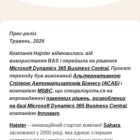
Прес-реліз
Травень, 2026
Компанія Hajster відмовилась від
використання BAS і перейшла на рішення
Microsoft Dynamics 365 Business Central.
Проєкт
переходу був виконаний
Альтернативною
Спілкою Автоматизаторів Бізнесу (АСАБ)
і
компанією
MSBC
, що спеціалізується на
впровадженні
пакетних рішень, розроблених
на базі Microsoft Dynamics 365 Business Central
,
компанією
Іnnoware
.
Hajster
– інноваційний стартап компанії
Sahara
,
заснованої у 2000 році, яка однією з перших