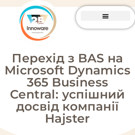
Business Central
Пакетні рішення
Перехід з BAS на
Microsoft Dynamics
365 Business
Central: успішний
досвід компанії
Hajster