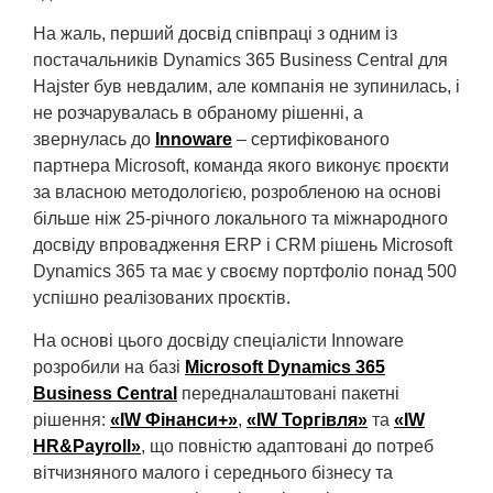
На жаль, перший досвід співпраці з одним із
постачальників Dynamics 365 Business Central для
Hajster був невдалим, але компанія не зупинилась, і
не розчарувалась в обраному рішенні, а
звернулась до
Innoware
– сертифікованого
партнера Microsoft, команда якого виконує проєкти
за власною методологією, розробленою на основі
більше ніж 25-річного локального та міжнародного
досвіду впровадження ERP і СRM рішень Microsoft
Dynamісs 365 та має у своєму портфоліо понад 500
успішно реалізованих проєктів.
На основі цього досвіду спеціалісти Innoware
розробили на базі
Microsoft Dynamics 365
Business Central
передналаштовані пакетні
рішення:
«IW Фінанси+»
,
«IW Торгівля»
та
«IW
HR&Payroll»
, що повністю адаптовані до потреб
вітчизняного малого і середнього бізнесу та