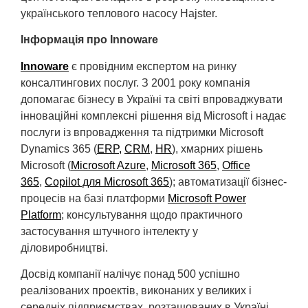
українського теплового насосу Hajster.
Інформація про Innoware
Innoware
є провідним експертом на ринку
консалтингових послуг. З 2001 року компанія
допомагає бізнесу в Україні та світі впроваджувати
інноваційні комплексні рішення від Microsoft і надає
послуги із впровадження та підтримки Microsoft
Dynamics 365 (
ERP,
CRM
,
НR
), хмарних рішень
Microsoft (
Microsoft Azure
,
Microsoft 365
,
Office
365
,
Copilot для Microsoft 365
); автоматизації бізнес-
процесів на базі платформи
Microsoft Power
Platform
; консультування щодо практичного
застосування штучного інтелекту у
діловиробництві.
Досвід компанії налічує понад 500 успішно
реалізованих проектів, виконаних у великих і
середніх підприємствах, розташованих в Україні,