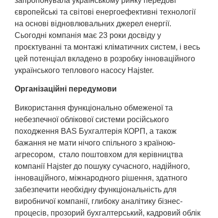
запропонувала українському ринку передові
європейські та світові енергоефективні технології
на основі відновлювальних джерел енергії.
Сьогодні компанія має 23 роки досвіду у
проєктуванні та монтажі кліматичних систем, і весь
цей потенціал вкладено в розробку інноваційного
українського теплового насосу Hajster.
Організаційні передумови
Використання функціонально обмеженої та
небезпечної облікової системи російського
походження BAS Бухгалтерія КОРП, а також
бажання не мати нічого спільного з країною-
агресором, стало поштовхом для керівництва
компанії Hajster до пошуку сучасного, надійного,
інноваційного, міжнародного рішення, здатного
забезпечити необхідну функціональність для
виробничої компанії, глибоку аналітику бізнес-
процесів, прозорий бухгалтерський, кадровий облік