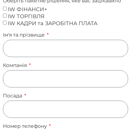
Оберіть пакетне рішення, яке вас зацікавило
IW ФІНАНСИ+
IW ТОРГІВЛЯ
IW КАДРИ та ЗАРОБІТНА ПЛАТА
Ім'я та прізвище
Компанія
Посада
Номер телефону