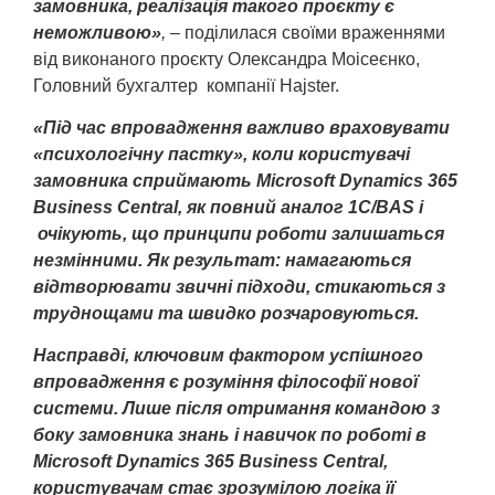
замовника, реалізація такого проєкту є
неможливою»
,
– поділилася своїми враженнями
від виконаного проєкту Олександра Moiceєнко,
Головний бухгалтер компанії Hajster.
«Під час впровадження важливо враховувати
«психологічну пастку», коли користувачі
замовника сприймають Microsoft Dynamics 365
Business Central, як повний аналог 1С/BAS і
очікують, що принципи роботи залишаться
незмінними. Як результат: намагаються
відтворювати звичні підходи, стикаються з
труднощами та швидко розчаровуються.
Насправді, ключовим фактором успішного
впровадження є розуміння філософії нової
системи. Лише після отримання командою з
боку замовника знань і навичок по роботі в
Microsoft Dynamics 365 Business Central,
користувачам стає зрозумілою логіка її