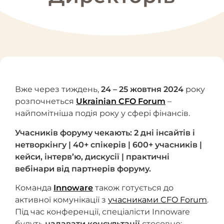
Вже через тиждень,
24 – 25 жовтня 2024
року
розпочнеться
Ukrainian CFO Forum
–
найпомітніша подія року у сфері фінансів.
Учасників форуму чекають: 2 дні інсайтів і
нетворкінгу | 40+ спікерів | 600+ учасників |
кейси, інтерв’ю, дискусії | практичні
вебінари від партнерів форуму.
Команда
Innoware
також готується до
активної комунікації з
учасниками CFO Forum
.
Під час конференції, спеціалісти Innoware
будуть
надавати консультації
стосовно: