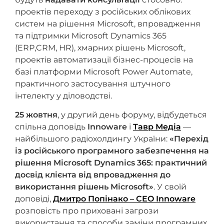
проектів переходу з російських облікових
систем на рішення Microsoft, впровадження
та підтримки Microsoft Dynamics 365
(ERP,CRM, НR), хмарних рішень Microsoft,
проектів автоматизації бізнес-процесів на
базі платформи Microsoft Power Automate,
практичного застосування штучного
інтелекту у діловодстві.
25 жовтня
, у другий день форуму, відбудеться
спільна доповідь
Innoware
і
Тавр Медіа
—
найбільшого радіохолдингу України:
«Перехід
із роcійського програмного забезпечення на
рішення Microsoft Dynamісs 365: практичний
досвід клієнта від впровадження до
використання рішень Microsoft»
. У своїй
доповіді,
Дмитро Попінако – СEO Innoware
розповість про приховані загрози
використання та способи заміни програмних