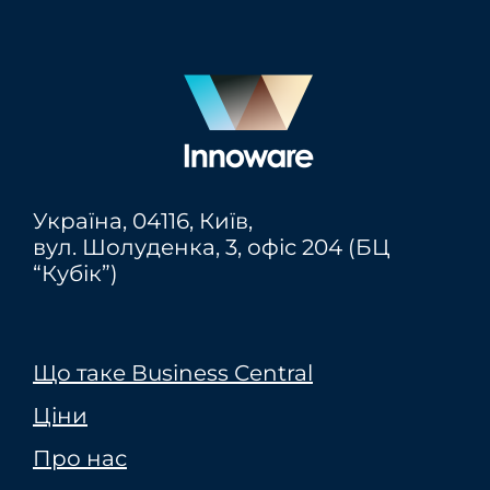
Україна,
04116
, Київ,
вул. Шолуденка, 3, офіс 204 (БЦ
“Кубік”)
Що таке Вusiness Сentral
Ціни
Про нас