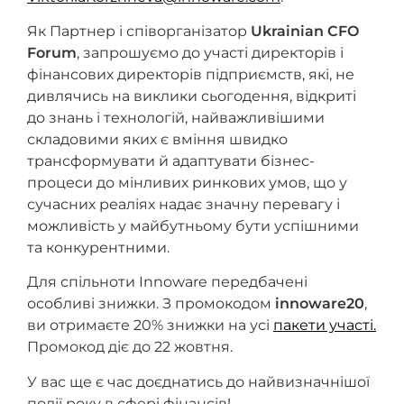
Як Партнер і співорганізатор
Ukrainian
CFO
Forum
, запрошуємо до участі директорів і
фінансових директорів підприємств, які, не
дивлячись на виклики сьогодення, відкриті
до знань і технологій, найважливішими
складовими яких є вміння швидко
трансформувати й адаптувати бізнес-
процеси до мінливих ринкових умов, що у
сучасних реаліях надає значну перевагу і
можливість у майбутньому бути успішними
та конкурентними.
Для спільноти Innoware передбачені
особливі знижки. З промокодом
innoware20
,
ви отримаєте 20% знижки на усі
пакети участі.
Промокод діє до 22 жовтня.
У вас ще є час доєднатись до найвизначнішої
події року в сфері фінансів!