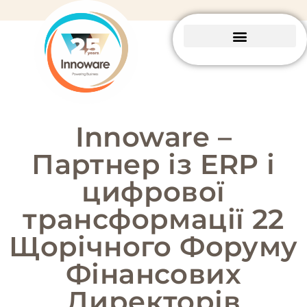
Business Central
Пакетні рішення
Innoware –
Партнер із ERP і
цифрової
трансформації 22
Щорічного Форуму
Фінансових
Директорів