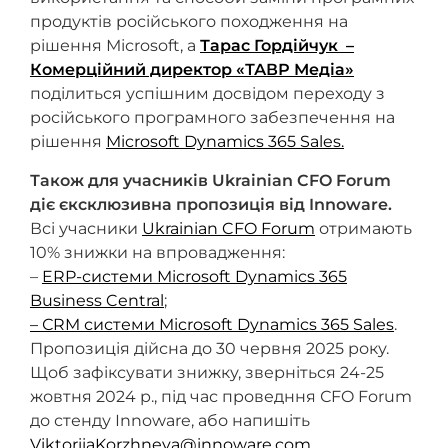
продуктів російського походження на
рішення Місrosoft, а
Тарас Гордійчук –
Комерційний директор «ТАВР Медіа»
поділиться успішним досвідом переходу з
російського програмного забезпечення на
рішення
Microsoft Dynamics 365 Sales.
Також для учасників
Ukrainian
CFO
Forum
діє єксклюзивна пропозиція від Innoware.
Всі учасники
Ukrainian CFO Forum
отримають
10% знижки на впровадження:
–
ERP-системи Microsoft Dynamics 365
Business Central
;
– СRM системи Microsoft Dynamics 365 Sales
.
Пропозиція дійсна до 30 червня 2025 року.
Щоб зафіксувати знижку, зверніться 24-25
жовтня 2024 р., під час проведння СFO Forum
до стенду Іnnoware, або напишіть
ViktoriiaKorzhneva@innoware.com
.