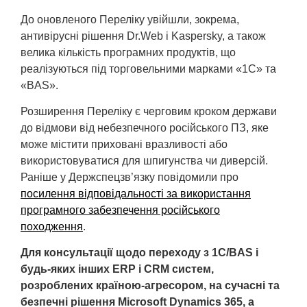
До оновленого Переліку увійшли, зокрема,
антивірусні рішення Dr.Web і Kaspersky, а також
велика кількість програмних продуктів, що
реалізуються під торговельними марками «1С» та
«BAS».
Розширення Переліку є черговим кроком держави
до відмови від небезпечного російського ПЗ, яке
може містити приховані вразливості або
використовуватися для шпигунства чи диверсій.
Раніше у Держспецзв’язку повідомили про
посилення відповідальності за використання
програмного забезпечення російського
походження
.
Для консультації щодо переходу з 1C/BAS і
будь-яких інших ERP і CRM систем,
розроблених країною-агресором, на сучасні та
безпечні рішення Microsoft Dynamics 365, а