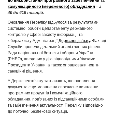
до використання програмного забезпечення та
комунікаційного (мережевого) обладнання
– з
40 до 619 позицій.
Оновлення Переліку відбулося за результатами
системної роботи Департаменту державного
контролю у сфері захисту інформації та
кіберзахисту Адміністрації
Держспецзв’язку
. Фахівці
Служби провели детальний аналіз чинних рішень
Ради національної безпеки і оборони України
(РНБО), введених у дію відповідними Указами
Президента України, а також опрацювали новітні
санкційні рішення.
У Держспецзв’язку зазначають, що оновлення
документа спрямоване на своєчасне виявлення
програмних продуктів і комунікаційного
обладнання, пов’язаних із підсанкційними особами
та забезпечення актуальності Переліку відповідно
до поточної безпекової ситуації.