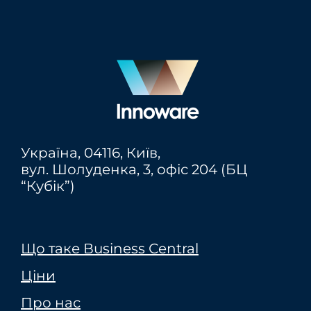
Україна,
04116
, Київ,
вул. Шолуденка, 3, офіс 204 (БЦ
“Кубік”)
Що таке Вusiness Сentral
Ціни
Про нас