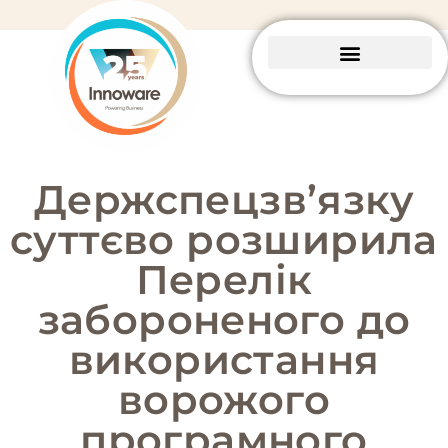
Business Central
Пакетні рішення
Держспецзв’язку
суттєво розширила
Перелік
забороненого до
використання
ворожого
програмного